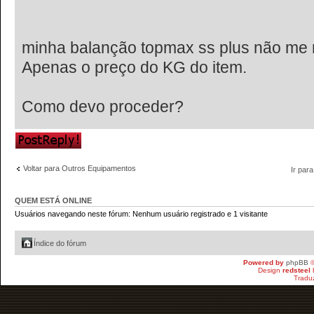
minha balanção topmax ss plus não me m
Apenas o preço do KG do item.
Como devo proceder?
Responder
Voltar para Outros Equipamentos
Ir para
QUEM ESTÁ ONLINE
Usuários navegando neste fórum: Nenhum usuário registrado e 1 visitante
Índice do fórum
Powered by
phpBB
©
Design
redsteel
Tradu