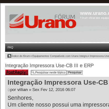
www.urano.
Fórum oficial dos equip
FAQ
Índice do fórum
‹
Equipamentos Compatíveis com Urano Integra
‹
Impressora Use
Integração Impressora Use-CB III e ERP
Responder
Integração Impressora Use-CB 
por
vilian
» Sex Fev 12, 2016 06:07
Senhores,
Um cliente nosso possui uma impressor