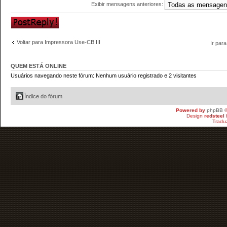
Exibir mensagens anteriores:
Responder
Voltar para Impressora Use-CB III
Ir para
QUEM ESTÁ ONLINE
Usuários navegando neste fórum: Nenhum usuário registrado e 2 visitantes
Índice do fórum
Powered by
phpBB
©
Design
redsteel
Tradu