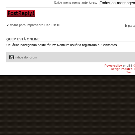
Exibir mensagens anteriores:
Responder
Voltar para Impressora Use-CB III
Ir para
QUEM ESTÁ ONLINE
Usuários navegando neste fórum: Nenhum usuário registrado e 2 visitantes
Índice do fórum
Powered by
phpBB
©
Design
redsteel
Tradu