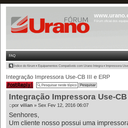
www.urano.
Fórum oficial dos equip
FAQ
Índice do fórum
‹
Equipamentos Compatíveis com Urano Integra
‹
Impressora Use
Integração Impressora Use-CB III e ERP
Responder
Integração Impressora Use-CB 
por
vilian
» Sex Fev 12, 2016 06:07
Senhores,
Um cliente nosso possui uma impressor