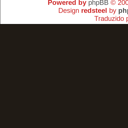
Powered by
phpBB
© 200
Design
redsteel
by
ph
Traduzido 