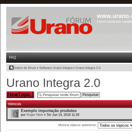
www.urano.
Fórum oficial dos equip
FAQ
Índice do fórum
‹
Software Urano Integra
‹
Urano Integra 2.0
Urano Integra 2.0
Criar um novo
tópico
TÓPICOS
Exemplo importação produtos
por
Roger Klein
» Ter Jun 14, 2016 11:28
Mostrar tópicos anteriores: