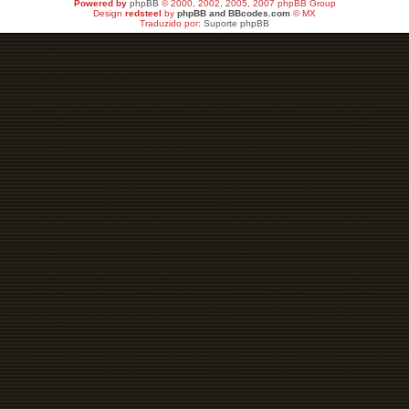
Powered by
phpBB
© 2000, 2002, 2005, 2007 phpBB Group
Design
redsteel
by
phpBB and BBcodes.com
© MX
Traduzido por:
Suporte phpBB