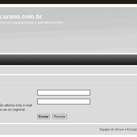
.urano.com.br
icial dos equipamentos e aplicativos Urano
o alterou este e-mail
u ao se registrar.
Equipe do fórum
•
Exclui