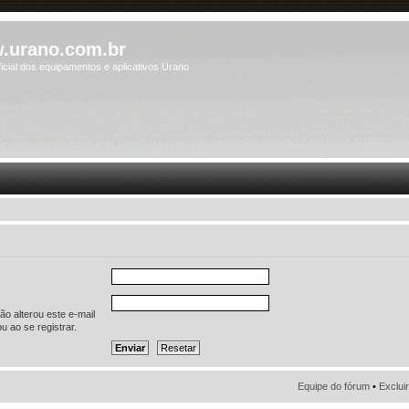
.urano.com.br
icial dos equipamentos e aplicativos Urano
o alterou este e-mail
u ao se registrar.
Equipe do fórum
•
Exclui