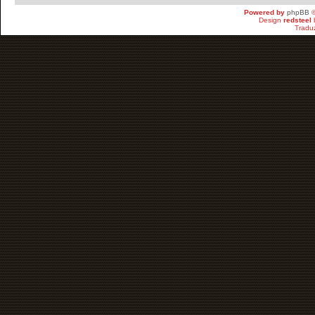
Powered by
phpBB
©
Design
redsteel
Tradu