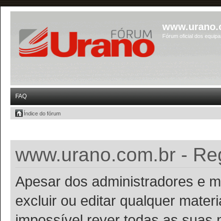
www.urano.
Fórum oficial dos equip
FAQ
Índice do fórum
www.urano.com.br - Reg
Apesar dos administradores e m
excluir ou editar qualquer materi
impossível rever todas as suas