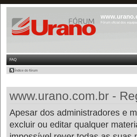
www.urano.
Fórum oficial dos equip
FAQ
Índice do fórum
www.urano.com.br - Reg
Apesar dos administradores e m
excluir ou editar qualquer materi
impossível rever todas as suas