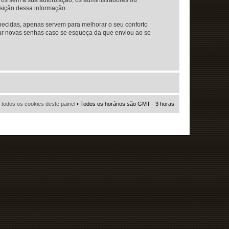
osição dessa informação.
necidas, apenas servem para melhorar o seu conforto
viar novas senhas caso se esqueça da que enviou ao se
r todos os cookies deste painel
• Todos os horários são GMT - 3 horas