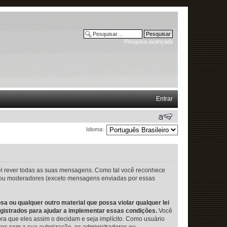
Pesquisa avançada
Entrar
Idioma:
vel rever todas as suas mensagens. Como tal você reconhece
s ou moderadores (exceto mensagens enviadas por essas
 ou qualquer outro material que possa violar qualquer lei
gistrados para ajudar a implementar essas condições.
Você
ora que eles assim o decidam e seja implícito. Como usuário
ros sem a sua autorização, os administradores ou