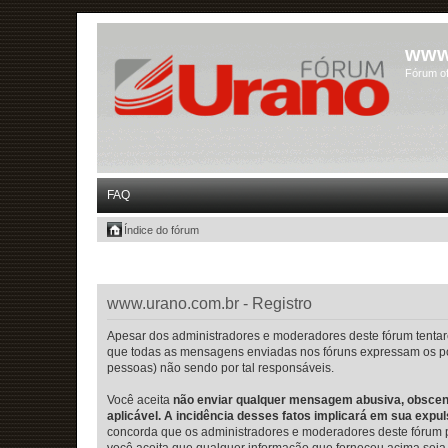
www
Fórum of
FAQ
Índice do fórum
www.urano.com.br - Registro
Apesar dos administradores e moderadores deste fórum tentare
que todas as mensagens enviadas nos fóruns expressam os po
pessoas) não sendo por tal responsáveis.
Você aceita
não enviar qualquer mensagem abusiva, obscena,
aplicável. A incidência desses fatos implicará em sua exp
concorda que os administradores e moderadores deste fórum pos
você aceita que qualquer informação que forneceu acima seja 