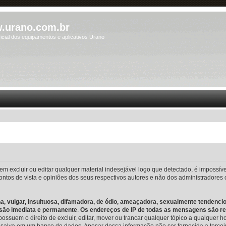
.urano.com.br
icial dos equipamentos e aplicativos Urano
m excluir ou editar qualquer material indesejável logo que detectado, é impossí
ntos de vista e opiniões dos seus respectivos autores e não dos administradore
 vulgar, insultuosa, difamadora, de ódio, ameaçadora, sexualmente tendenciosa
ulsão imediata e permanente
.
Os endereços de IP de todas as mensagens são re
suem o direito de excluir, editar, mover ou trancar qualquer tópico a qualquer h
salva em um banco de dados. Apesar dessa informação não ser fornecida a tercei