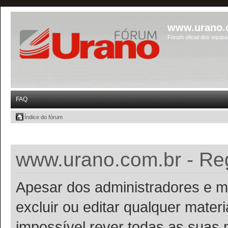
www.urano.
Fórum oficial dos equip
FAQ
Índice do fórum
www.urano.com.br - Reg
Apesar dos administradores e m
excluir ou editar qualquer materi
impossível rever todas as suas