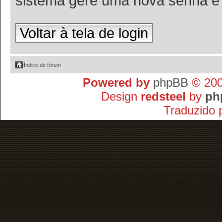
sistema gere uma nova senha e v
Voltar à tela de login
Índice do fórum
Powered by
phpBB
© 200
Design
redsteel
by
ph
Traduzido 