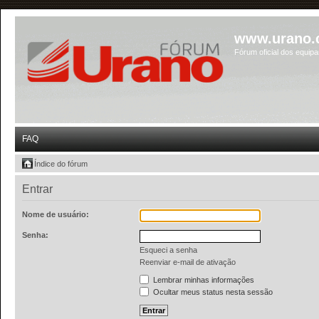
www.urano.
Fórum oficial dos equip
FAQ
Índice do fórum
Entrar
Nome de usuário:
Senha:
Esqueci a senha
Reenviar e-mail de ativação
Lembrar minhas informações
Ocultar meus status nesta sessão