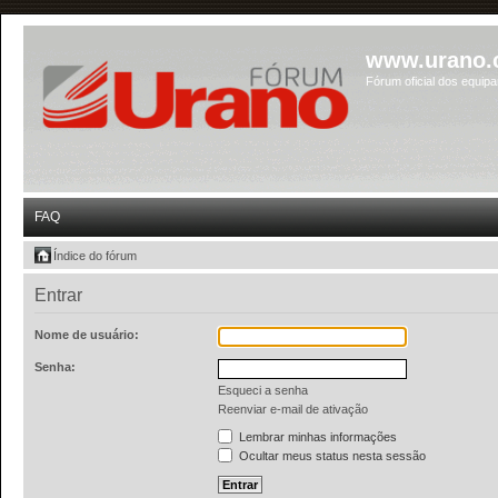
www.urano.
Fórum oficial dos equip
FAQ
Índice do fórum
Entrar
Nome de usuário:
Senha:
Esqueci a senha
Reenviar e-mail de ativação
Lembrar minhas informações
Ocultar meus status nesta sessão