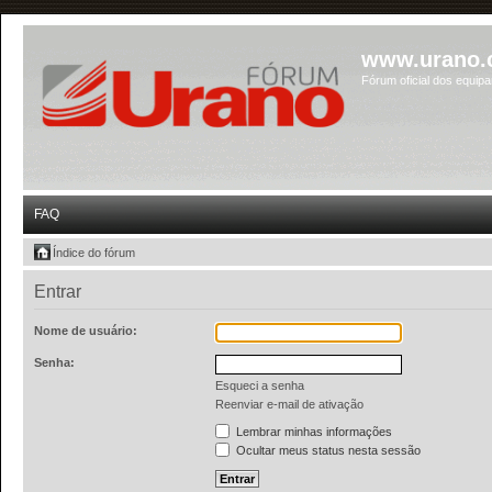
www.urano.
Fórum oficial dos equip
FAQ
Índice do fórum
Entrar
Nome de usuário:
Senha:
Esqueci a senha
Reenviar e-mail de ativação
Lembrar minhas informações
Ocultar meus status nesta sessão