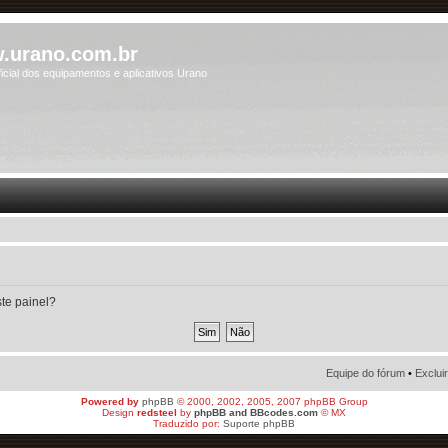
.urano.com.br
icial dos equipamentos e aplicativos Urano
ste painel?
Equipe do fórum
•
Exclui
Powered by
phpBB
© 2000, 2002, 2005, 2007 phpBB Group
Design
redsteel
by
phpBB and BBcodes.com
© MX
Traduzido por:
Suporte phpBB