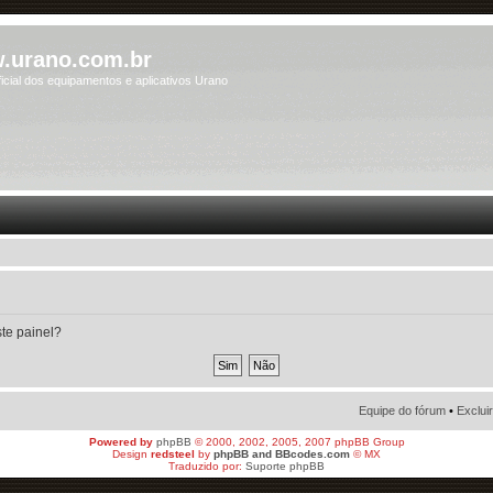
.urano.com.br
icial dos equipamentos e aplicativos Urano
ste painel?
Equipe do fórum
•
Exclui
Powered by
phpBB
© 2000, 2002, 2005, 2007 phpBB Group
Design
redsteel
by
phpBB and BBcodes.com
© MX
Traduzido por:
Suporte phpBB