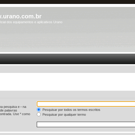
.urano.com.br
icial dos equipamentos e aplicativos Urano
 na pesquisa e
-
na
Pesquisar por todos os termos escritos
 de palavras
ontrada. Use * como
Pesquisar por qualquer termo