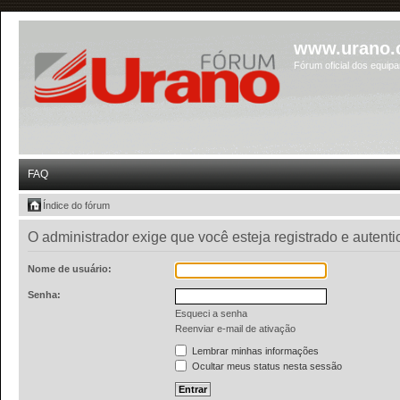
www.urano.
Fórum oficial dos equip
FAQ
Índice do fórum
O administrador exige que você esteja registrado e autentic
Nome de usuário:
Senha:
Esqueci a senha
Reenviar e-mail de ativação
Lembrar minhas informações
Ocultar meus status nesta sessão