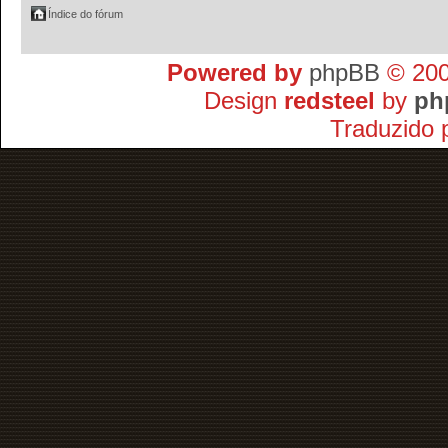
Índice do fórum
Powered by
phpBB
© 200
Design
redsteel
by
ph
Traduzido 