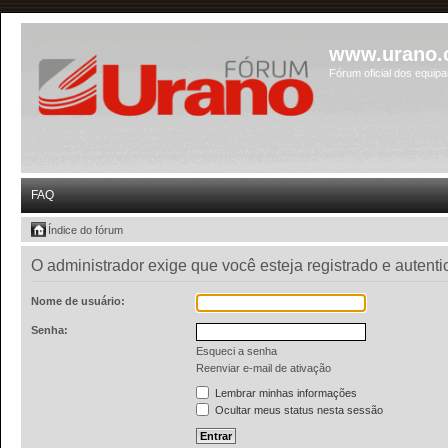
www.urano.
Fórum oficial dos equip
FAQ
Índice do fórum
O administrador exige que você esteja registrado e autentic
Nome de usuário:
Senha:
Esqueci a senha
Reenviar e-mail de ativação
Lembrar minhas informações
Ocultar meus status nesta sessão