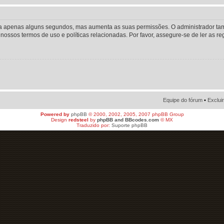
o leva apenas alguns segundos, mas aumenta as suas permissões. O administrador 
os nossos termos de uso e políticas relacionadas. Por favor, assegure-se de ler as
Equipe do fórum
•
Exclui
Powered by
phpBB
© 2000, 2002, 2005, 2007 phpBB Group
Design
redsteel
by
phpBB and BBcodes.com
© MX
Traduzido por:
Suporte phpBB