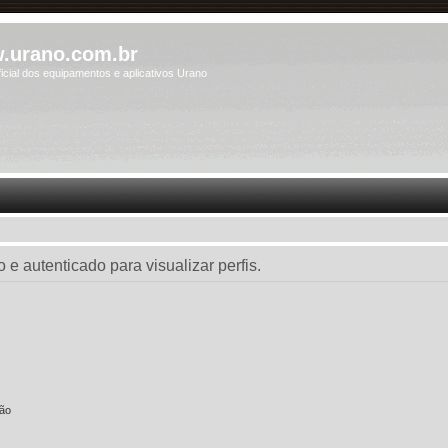
.urano.com.br
icial dos equipamentos e aplicativos Urano
 e autenticado para visualizar perfis.
são