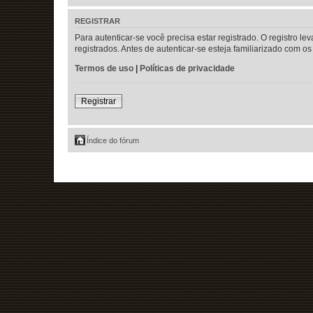
REGISTRAR
Para autenticar-se você precisa estar registrado. O registr
registrados. Antes de autenticar-se esteja familiarizado com 
Termos de uso
|
Políticas de privacidade
Registrar
Índice do fórum