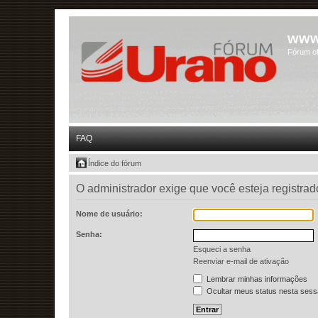
www
Fórum of
FAQ
Índice do fórum
O administrador exige que você esteja registrado
Nome de usuário:
Senha:
Esqueci a senha
Reenviar e-mail de ativação
Lembrar minhas informações
Ocultar meus status nesta ses