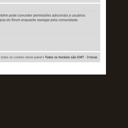
também pode conceder permissões adicionais a usuários
 regras do fórum enquanto navegar pela comunidade.
r todos os cookies deste painel
• Todos os horários são GMT - 3 horas