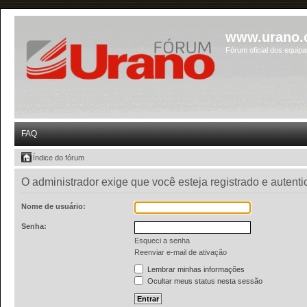
www.urano.
Fórum oficial dos equip
FAQ
Índice do fórum
O administrador exige que você esteja registrado e autent
Nome de usuário:
Senha:
Esqueci a senha
Reenviar e-mail de ativação
Lembrar minhas informações
Ocultar meus status nesta sessão