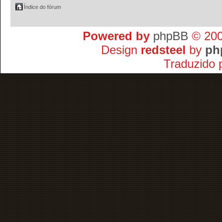
Índice do fórum
Powered by
phpBB
© 200
Design
redsteel
by
ph
Traduzido 