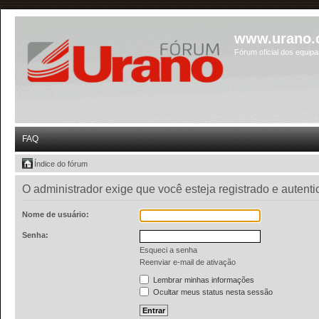
www.urano.
Fórum oficial dos equip
FAQ
Índice do fórum
O administrador exige que você esteja registrado e autent
Nome de usuário:
Senha:
Esqueci a senha
Reenviar e-mail de ativação
Lembrar minhas informações
Ocultar meus status nesta sessão