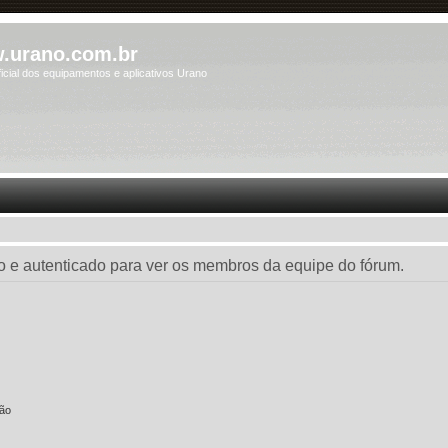
.urano.com.br
icial dos equipamentos e aplicativos Urano
do e autenticado para ver os membros da equipe do fórum.
são