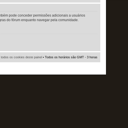
também pode conceder permissões adicionais a usuários
 regras do fórum enquanto navegar pela comunidade.
r todos os cookies deste painel
• Todos os horários são GMT - 3 horas