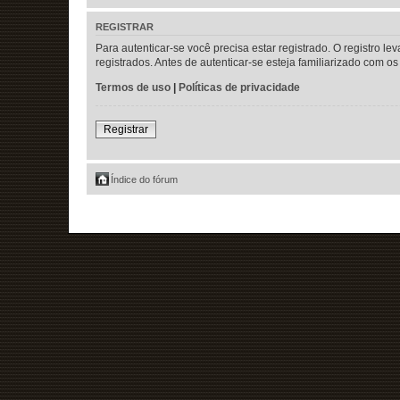
REGISTRAR
Para autenticar-se você precisa estar registrado. O registr
registrados. Antes de autenticar-se esteja familiarizado com 
Termos de uso
|
Políticas de privacidade
Registrar
Índice do fórum