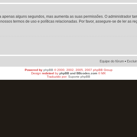
o leva apenas alguns segundos, mas aumenta as suas permissões. O administrador 
os nossos termos de uso e políticas relacionadas. Por favor, assegure-se de ler as
Equipe do fórum
•
Exclui
Powered by
phpBB
© 2000, 2002, 2005, 2007 phpBB Group
Design
redsteel
by
phpBB and BBcodes.com
© MX
Traduzido por:
Suporte phpBB