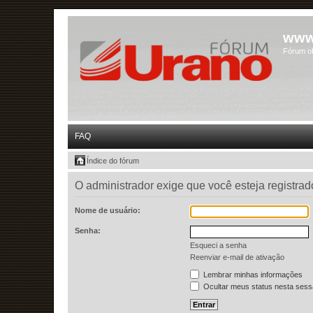
www
Fórum of
FAQ
Índice do fórum
O administrador exige que você esteja registra
Nome de usuário:
Senha:
Esqueci a senha
Reenviar e-mail de ativação
Lembrar minhas informações
Ocultar meus status nesta ses