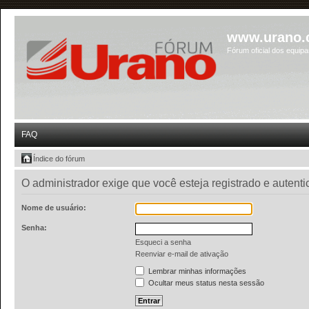
www.urano.
Fórum oficial dos equip
FAQ
Índice do fórum
O administrador exige que você esteja registrado e autent
Nome de usuário:
Senha:
Esqueci a senha
Reenviar e-mail de ativação
Lembrar minhas informações
Ocultar meus status nesta sessão