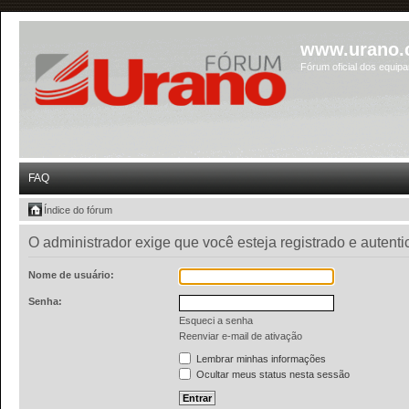
www.urano.
Fórum oficial dos equip
FAQ
Índice do fórum
O administrador exige que você esteja registrado e autent
Nome de usuário:
Senha:
Esqueci a senha
Reenviar e-mail de ativação
Lembrar minhas informações
Ocultar meus status nesta sessão