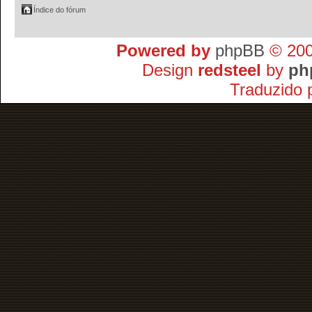
Índice do fórum
Powered by
phpBB
© 200
Design
redsteel
by
ph
Traduzido 