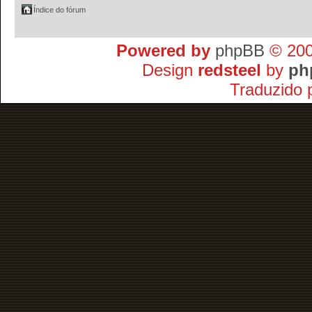
Índice do fórum
Powered by
phpBB
© 200
Design
redsteel
by
ph
Traduzido 