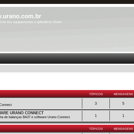
.urano.com.br
icial dos equipamentos e aplicativos Urano
TÓPICOS
MENSAGENS
3
5
 Connect
TWARE URANO CONNECT
1
1
inha de balanças BA37 e software Urano Connect.
TÓPICOS
MENSAGENS