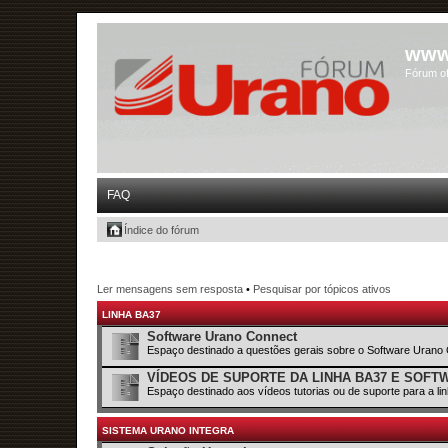
www
Fórum of
FAQ
Índice do fórum
Ler mensagens sem resposta
•
Pesquisar por tópicos ativos
LINHA BA37
Software Urano Connect
Espaço destinado a questões gerais sobre o Software Urano
VÍDEOS DE SUPORTE DA LINHA BA37 E SOF
Espaço destinado aos vídeos tutorias ou de suporte para a l
SISTEMA URANO INTEGRA