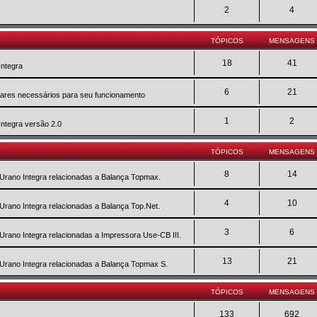
2
4
TÓPICOS
MENSAGENS
18
41
Integra
6
21
twares necessários para seu funcionamento
1
2
Integra versão 2.0
TÓPICOS
MENSAGENS
8
14
 Urano Integra relacionadas a Balança Topmax.
4
10
 Urano Integra relacionadas a Balança Top.Net.
3
6
 Urano Integra relacionadas a Impressora Use-CB III.
13
21
 Urano Integra relacionadas a Balança Topmax S.
TÓPICOS
MENSAGENS
133
692