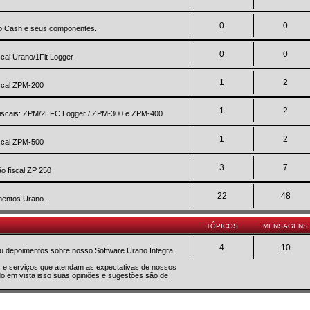
0
0
no Cash e seus componentes.
0
0
scal Urano/1Fit Logger
1
2
iscal ZPM-200
1
2
a fiscais: ZPM/2EFC Logger / ZPM-300 e ZPM-400
1
2
iscal ZPM-500
3
7
o fiscal ZP 250
22
48
mentos Urano.
TÓPICOS
MENSAGENS
4
10
 ou depoimentos sobre nosso Software Urano Integra
os e serviços que atendam as expectativas de nossos
do em vista isso suas opiniões e sugestões são de