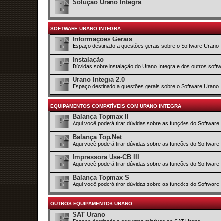
Solução Urano Integra
SOFTWARE URANO INTEGRA
Informações Gerais
Espaço destinado a questões gerais sobre o Software Urano 
Instalação
Dúvidas sobre instalação do Urano Integra e dos outros sof
Urano Integra 2.0
Espaço destinado a questões gerais sobre o Software Urano 
EQUIPAMENTOS COMPATÍVEIS COM URANO INTEGRA
Balança Topmax II
Aqui você poderá tirar dúvidas sobre as funções do Software
Balança Top.Net
Aqui você poderá tirar dúvidas sobre as funções do Software
Impressora Use-CB III
Aqui você poderá tirar dúvidas sobre as funções do Software
Balança Topmax S
Aqui você poderá tirar dúvidas sobre as funções do Software
OUTROS EQUIPAMENTOS URANO
SAT Urano
Espaço destinado a assuntos relativos ao SAT Urano.