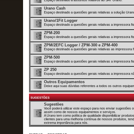
Urano Cash
Espaço destinado a questões gerais relativas a solução Ura
Urano/1Fit Logger
Espaço destinado a questões gerais relativas a impressora fi
ZPM-200
Espaço destinado a questões gerais relativas a impressora f
ZPM/2EFC Logger / ZPM-300 e ZPM-400
Espaço destinado a questões gerais relativas as impressor
ZPM-500
Espaço destinado a questões gerais relativas a impressora f
ZP 250
Espaço destinado a questões gerais relativas a impressora nã
Outros Equipamentos
Deixe aqui suas dúvidas referentes a todos os outros equipa
SUGESTÕES
Sugestões
Você poderá utilizar este espaço para nos enviar sugestões
assim como de nossos equipamentos e serviços.
A Urano tem como política de qualidade disponibilizar produt
clientes para uma melhoria contínua de nossos produtos, ten
extrema importância para nós.