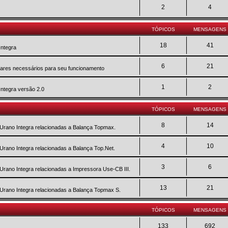
2
4
TÓPICOS
MENSAGENS
18
41
Integra
6
21
twares necessários para seu funcionamento
1
2
Integra versão 2.0
TÓPICOS
MENSAGENS
8
14
 Urano Integra relacionadas a Balança Topmax.
4
10
 Urano Integra relacionadas a Balança Top.Net.
3
6
 Urano Integra relacionadas a Impressora Use-CB III.
13
21
 Urano Integra relacionadas a Balança Topmax S.
TÓPICOS
MENSAGENS
133
692