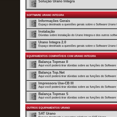
Solução Urano Integra
SOFTWARE URANO INTEGRA
Informações Gerais
Espaço destinado a questões gerais sobre o Software Urano 
Instalação
Dúvidas sobre instalação do Urano Integra e dos outros sof
Urano Integra 2.0
Espaço destinado a questões gerais sobre o Software Urano 
EQUIPAMENTOS COMPATÍVEIS COM URANO INTEGRA
Balança Topmax II
Aqui você poderá tirar dúvidas sobre as funções do Software
Balança Top.Net
Aqui você poderá tirar dúvidas sobre as funções do Software
Impressora Use-CB III
Aqui você poderá tirar dúvidas sobre as funções do Software
Balança Topmax S
Aqui você poderá tirar dúvidas sobre as funções do Software
OUTROS EQUIPAMENTOS URANO
SAT Urano
Espaço destinado a assuntos relativos ao SAT Urano.