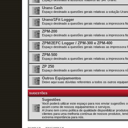
Urano Cash
Espaço destinado a questões gerais relativas a solução Ura
Urano/1Fit Logger
Espaço destinado a questões gerais relativas a impressora fi
ZPM-200
Espaço destinado a questões gerais relativas a impressora f
ZPM/2EFC Logger / ZPM-300 e ZPM-400
Espaço destinado a questões gerais relativas as impressor
ZPM-500
Espaço destinado a questões gerais relativas a impressora f
ZP 250
Espaço destinado a questões gerais relativas a impressora nã
Outros Equipamentos
Deixe aqui suas dúvidas referentes a todos os outros equipa
SUGESTÕES
Sugestões
Você poderá utilizar este espaço para nos enviar sugestões
assim como de nossos equipamentos e serviços.
A Urano tem como política de qualidade disponibilizar produt
clientes para uma melhoria contínua de nossos produtos, ten
extrema importância para nós.