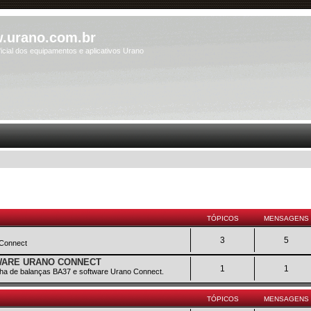
.urano.com.br
icial dos equipamentos e aplicativos Urano
TÓPICOS
MENSAGENS
3
5
 Connect
TWARE URANO CONNECT
1
1
inha de balanças BA37 e software Urano Connect.
TÓPICOS
MENSAGENS