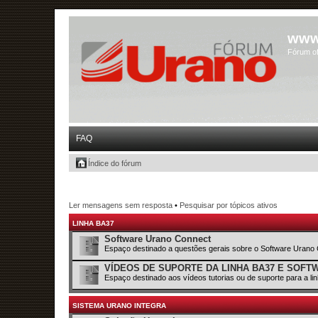
www
Fórum of
FAQ
Índice do fórum
Ler mensagens sem resposta
•
Pesquisar por tópicos ativos
LINHA BA37
Software Urano Connect
Espaço destinado a questões gerais sobre o Software Urano
VÍDEOS DE SUPORTE DA LINHA BA37 E SOF
Espaço destinado aos vídeos tutorias ou de suporte para a l
SISTEMA URANO INTEGRA