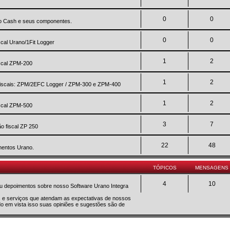
0
0
no Cash e seus componentes.
0
0
scal Urano/1Fit Logger
1
2
iscal ZPM-200
1
2
a fiscais: ZPM/2EFC Logger / ZPM-300 e ZPM-400
1
2
iscal ZPM-500
3
7
o fiscal ZP 250
22
48
mentos Urano.
TÓPICOS
MENSAGENS
4
10
 ou depoimentos sobre nosso Software Urano Integra
os e serviços que atendam as expectativas de nossos
do em vista isso suas opiniões e sugestões são de