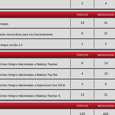
2
4
TÓPICOS
MENSAGENS
18
41
Integra
6
21
twares necessários para seu funcionamento
1
2
Integra versão 2.0
TÓPICOS
MENSAGENS
8
14
 Urano Integra relacionadas a Balança Topmax.
4
10
 Urano Integra relacionadas a Balança Top.Net.
3
6
 Urano Integra relacionadas a Impressora Use-CB III.
13
21
 Urano Integra relacionadas a Balança Topmax S.
TÓPICOS
MENSAGENS
133
692