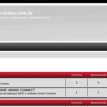
.urano.com.br
icial dos equipamentos e aplicativos Urano
TÓPICOS
MENSAGENS
3
5
 Connect
TWARE URANO CONNECT
1
1
inha de balanças BA37 e software Urano Connect.
TÓPICOS
MENSAGENS