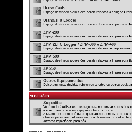
Urano Cash
Espaço destinado a questões gerais relativas a solução Ura
Urano/1Fit Logger
Espaço destinado a questões gerais relativas a impressora fi
ZPM-200
Espaço destinado a questões gerais relativas a impressora f
ZPM/2EFC Logger / ZPM-300 e ZPM-400
Espaço destinado a questões gerais relativas as impressor
ZPM-500
Espaço destinado a questões gerais relativas a impressora f
ZP 250
Espaço destinado a questões gerais relativas a impressora nã
Outros Equipamentos
Deixe aqui suas dúvidas referentes a todos os outros equipa
SUGESTÕES
Sugestões
Você poderá utilizar este espaço para nos enviar sugestões
assim como de nossos equipamentos e serviços.
A Urano tem como política de qualidade disponibilizar produt
clientes para uma melhoria contínua de nossos produtos, ten
extrema importância para nós.