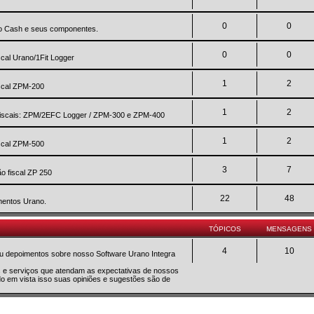
0
0
no Cash e seus componentes.
0
0
scal Urano/1Fit Logger
1
2
iscal ZPM-200
1
2
a fiscais: ZPM/2EFC Logger / ZPM-300 e ZPM-400
1
2
iscal ZPM-500
3
7
o fiscal ZP 250
22
48
mentos Urano.
TÓPICOS
MENSAGENS
4
10
 ou depoimentos sobre nosso Software Urano Integra
os e serviços que atendam as expectativas de nossos
do em vista isso suas opiniões e sugestões são de