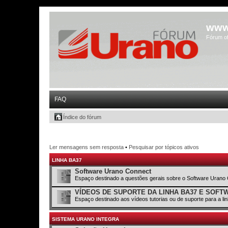
www
Fórum of
FAQ
Índice do fórum
Ler mensagens sem resposta
•
Pesquisar por tópicos ativos
LINHA BA37
Software Urano Connect
Espaço destinado a questões gerais sobre o Software Urano
VÍDEOS DE SUPORTE DA LINHA BA37 E SOF
Espaço destinado aos vídeos tutorias ou de suporte para a l
SISTEMA URANO INTEGRA