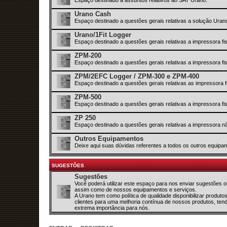
Urano Cash
Espaço destinado a questões gerais relativas a solução Ura
Urano/1Fit Logger
Espaço destinado a questões gerais relativas a impressora fi
ZPM-200
Espaço destinado a questões gerais relativas a impressora f
ZPM/2EFC Logger / ZPM-300 e ZPM-400
Espaço destinado a questões gerais relativas as impressor
ZPM-500
Espaço destinado a questões gerais relativas a impressora f
ZP 250
Espaço destinado a questões gerais relativas a impressora nã
Outros Equipamentos
Deixe aqui suas dúvidas referentes a todos os outros equipa
SUGESTÕES
Sugestões
Você poderá utilizar este espaço para nos enviar sugestões
assim como de nossos equipamentos e serviços.
A Urano tem como política de qualidade disponibilizar produt
clientes para uma melhoria contínua de nossos produtos, ten
extrema importância para nós.