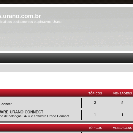
.urano.com.br
icial dos equipamentos e aplicativos Urano
TÓPICOS
MENSAGENS
3
5
 Connect
TWARE URANO CONNECT
1
1
inha de balanças BA37 e software Urano Connect.
TÓPICOS
MENSAGENS