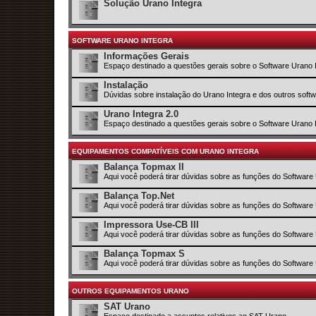
Solução Urano Integra
SOFTWARE URANO INTEGRA
Informações Gerais
Espaço destinado a questões gerais sobre o Software Urano 
Instalação
Dúvidas sobre instalação do Urano Integra e dos outros sof
Urano Integra 2.0
Espaço destinado a questões gerais sobre o Software Urano 
EQUIPAMENTOS COMPATÍVEIS COM URANO INTEGRA
Balança Topmax II
Aqui você poderá tirar dúvidas sobre as funções do Software
Balança Top.Net
Aqui você poderá tirar dúvidas sobre as funções do Software
Impressora Use-CB III
Aqui você poderá tirar dúvidas sobre as funções do Software
Balança Topmax S
Aqui você poderá tirar dúvidas sobre as funções do Software
OUTROS EQUIPAMENTOS URANO
SAT Urano
Espaço destinado a assuntos relativos ao SAT Urano.