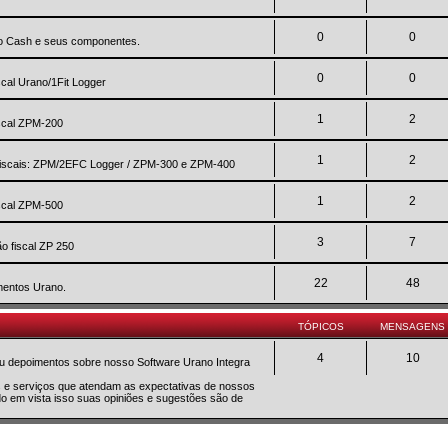
0
0
no Cash e seus componentes.
0
0
scal Urano/1Fit Logger
1
2
iscal ZPM-200
1
2
a fiscais: ZPM/2EFC Logger / ZPM-300 e ZPM-400
1
2
iscal ZPM-500
3
7
o fiscal ZP 250
22
48
mentos Urano.
TÓPICOS
MENSAGENS
4
10
 ou depoimentos sobre nosso Software Urano Integra
os e serviços que atendam as expectativas de nossos
do em vista isso suas opiniões e sugestões são de