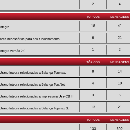
2
4
TÓPICOS
MENSAGENS
18
41
Integra
6
21
twares necessários para seu funcionamento
1
2
Integra versão 2.0
TÓPICOS
MENSAGENS
8
14
 Urano Integra relacionadas a Balança Topmax.
4
10
 Urano Integra relacionadas a Balança Top.Net.
3
6
 Urano Integra relacionadas a Impressora Use-CB III.
13
21
 Urano Integra relacionadas a Balança Topmax S.
TÓPICOS
MENSAGENS
133
692