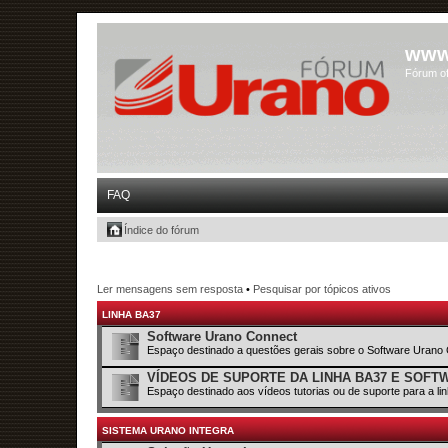
www
Fórum of
FAQ
Índice do fórum
Ler mensagens sem resposta
•
Pesquisar por tópicos ativos
LINHA BA37
Software Urano Connect
Espaço destinado a questões gerais sobre o Software Urano
VÍDEOS DE SUPORTE DA LINHA BA37 E SOF
Espaço destinado aos vídeos tutorias ou de suporte para a l
SISTEMA URANO INTEGRA