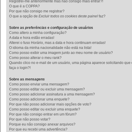
Registrei-me anteriormente mas não consigo mais entrar?!
O que é a COPPA?
Por que não consigo me registrar?
O que a opção de
Excluir todos os cookies deste painel
faz?
Sobre as
preferências
e
configuração
de usuários
Como altero a minha configuração?
A data e hora estão erradas!
Alterei o fuso Horário, mas a data e hora continuam erradas!
O idioma da minha nacionalidade não está na lista!
Como posso exibir uma imagem junto ao meu nome de usuário?
Como posso alterar o meu rank?
Quando clico no e-mail de um usuário, uma página aparece solicitando que
faça o login?!
Sobre as
mensagens
Como posso enviar uma mensagem?
Como posso editar ou excluir uma mensagem?
Como posso adicionar assinatura a uma mensagem?
Como posso adicionar uma enquete?
Por que não posso adicionar mais opções de voto?
Como posso editar ou excluir uma enquete?
Por que não consigo entrar em um fórum?
Por que não posso votar?
Porque eu não consigo anexar arquivos?
Por que eu recebi uma advertência?