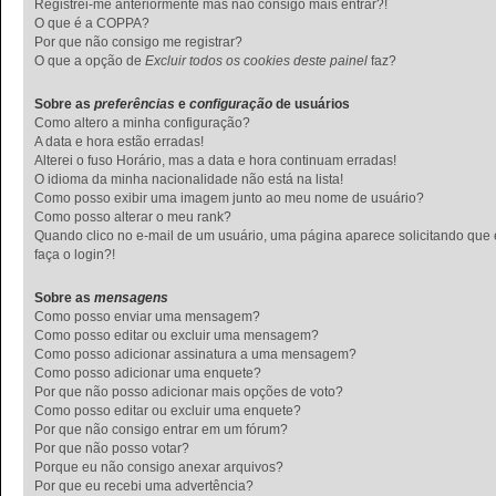
Registrei-me anteriormente mas não consigo mais entrar?!
O que é a COPPA?
Por que não consigo me registrar?
O que a opção de
Excluir todos os cookies deste painel
faz?
Sobre as
preferências
e
configuração
de usuários
Como altero a minha configuração?
A data e hora estão erradas!
Alterei o fuso Horário, mas a data e hora continuam erradas!
O idioma da minha nacionalidade não está na lista!
Como posso exibir uma imagem junto ao meu nome de usuário?
Como posso alterar o meu rank?
Quando clico no e-mail de um usuário, uma página aparece solicitando que
faça o login?!
Sobre as
mensagens
Como posso enviar uma mensagem?
Como posso editar ou excluir uma mensagem?
Como posso adicionar assinatura a uma mensagem?
Como posso adicionar uma enquete?
Por que não posso adicionar mais opções de voto?
Como posso editar ou excluir uma enquete?
Por que não consigo entrar em um fórum?
Por que não posso votar?
Porque eu não consigo anexar arquivos?
Por que eu recebi uma advertência?