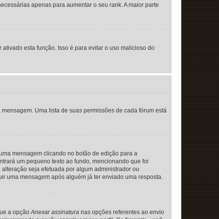
necessárias apenas para aumentar o seu rank. A maior parte
 ativado esta função. Isso é para evitar o uso malicioso do
uma mensagem. Uma lista de suas permissões de cada fórum está
r uma mensagem clicando no botão de edição para a
ntrará um pequeno texto ao fundo, mencionando que foi
alteração seja efetuada por algum administrador ou
cluir uma mensagem após alguém já ter enviado uma resposta.
que a opção
Anexar assinatura
nas opções referentes ao envio