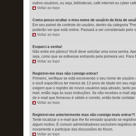
outros usuários, ou seja, bibliotecas, café internet ou cyber c
Voltar ao topo
Como posso ocultar o meu nome de usuário da lista de usuá
Em seu painel de controle do usuário, dentro da categoria "
poderão ver que está online. Passará a ser considerado pelo s
Voltar ao topo
Esqueci a senha!
Não entre em pânico! Você deve solicitar uma nova senha. Ape
seja, como que se estivesse entrando pela primeira vez. Para f
Voltar ao topo
Registrei-me mas não consigo entrar!
Primeiro, verifique se está escrevendo o seu nome de usuário
e você especificou ter menos de 13 anos de idade em seu regis
exigem que o registro de novos usuários seja ativado, tanto p
mail, então siga às suas instruções. Se não recebeu e-mail al
de e-mail que forneceu é válido e correto, então tente contatar
Voltar ao topo
Registrei-me anteriormente mas não consigo mais entrar?!
Tente localizar o e-mail que lhe foi enviado quando se registr
algum motivo. É comum administradores excluírem registros d
novamente e participar das discussões do fórum.
Voltar ao topo