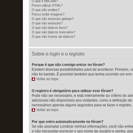
O que é BBCode?
Posso utilizar HTML?
O que são smilies?
Posso exibir imagens?
O que são anúncios globais?
O que são anúncios?
O que são tópicos fixos?
O que são tópicos trancados?
O que são ícones de tópicos?
Sobre o
login
e o
registro
Porque é que não consigo entrar no fórum?
Existem diversas possibilidades para tal acontecer. Primeiro, 
não foi banido. É possível também que tenha ocorrido um erro d
Voltar ao topo
O registro é obrigatório para utilizar este fórum?
Pode não ser necessário, e está inteiramente ao critério do ad
adicionais não disponíveis aos visitantes, como a definição de
necessários apenas alguns segundos para se fazer o registro,
Voltar ao topo
Por que entro automaticamente no fórum?
Se não assinalar
Lembrar minhas informações
, você não entr
e não necessitar escrever o seu nome de usuário e senha, ass