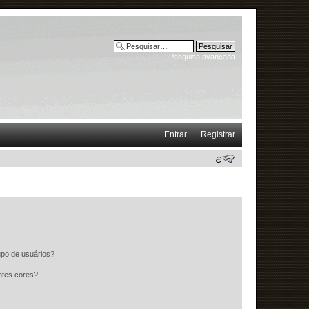
Pesquisa avançada
Entrar
Registrar
po de usuários?
ntes cores?