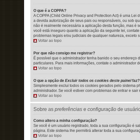
O que é a COPPA?
A COPPA (Child Online Privacy and Protection Act) é uma Le
a devida autorização de seus pais ou responsáveis, ou sob qua
não é realmente necessária a aplicação desta função, mas é
você está inseguro quanto a aplicação da seguinte lei, contat
problemas legais e/ou judiciais de qualquer natureza, exceto s
Voltar ao topo
Por que não consigo me registrar?
É possível que o administrador tenha banido o seu endereço d
particulares. Para mais informações, contate o administrador d
Voltar ao topo
O que a opção de
Excluir todos os cookies deste painel
faz?
Simplesmente exclui todos os cookies gerados pelo sistema 
administrador. Se você estiver com problemas de entrar e sair
Voltar ao topo
Sobre as
preferências
e
configuração
de usuári
Como altero a minha configuração?
Se você é um usuário registrado, toda a sua configuração é sa
página. Este sistema lhe permitirá alterar toda a sua configura
Voltar ao topo