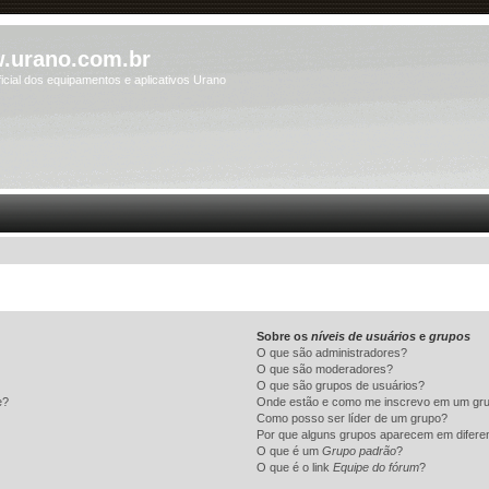
.urano.com.br
icial dos equipamentos e aplicativos Urano
Sobre os
níveis de usuários
e
grupos
O que são administradores?
O que são moderadores?
O que são grupos de usuários?
e?
Onde estão e como me inscrevo em um gru
Como posso ser líder de um grupo?
Por que alguns grupos aparecem em difere
O que é um
Grupo padrão
?
O que é o link
Equipe do fórum
?