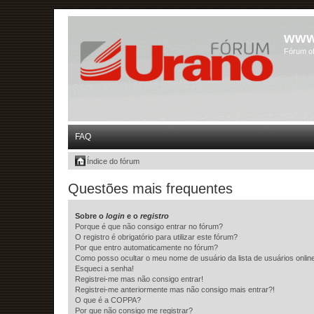
www
Fórum of
FAQ
Índice do fórum
Questões mais frequentes
Sobre o
login
e o
registro
Porque é que não consigo entrar no fórum?
O registro é obrigatório para utilizar este fórum?
Por que entro automaticamente no fórum?
Como posso ocultar o meu nome de usuário da lista de usuários onlin
Esqueci a senha!
Registrei-me mas não consigo entrar!
Registrei-me anteriormente mas não consigo mais entrar?!
O que é a COPPA?
Por que não consigo me registrar?