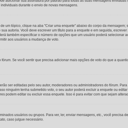
 adicionar sua assinatura por padrão para todas as suas mensagens enviadas sele
individuais durante o envio de novas mensagens.
de um tópico, clique na aba "Criar uma enquete" abaixo do corpo da mensagem; 
 sua autoria. Você deve escrever um título para a enquete e em seguida, escrever
erá também especificar o número de opções que um usuário poderá selecionar ao v
rmitir aos usuários a mudança de voto.
 fórum. Se você sentir que precisa adicionar mais opções de voto do que a quantida
o ser editadas pelo seu autor, moderadores ou administradores do fórum. Para e
o ninguém tenha submetido voto, o seu autor poderá excluir a enquete ou editar 
s podem editar ou excluir essa enquete. Isso é para evitar com que sejam alter
rminados usuários ou grupos. Para ver, ler, enviar mensagens, etc., você precisa
ato, caso julgue necessário.