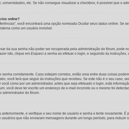
afé, universidades, etc. Se não consegue visualizar a checkbox, é possível que o ad
rios online?
Preferências", você encontrará uma opção nomeada
Ocultar seus status online
. Se s
istema como um usuário invisível.
sar da sua senha não poder ser recuperada pela administração do fórum, pode no e
azer isto, clique em
Esqueci a senha
ao efetuar o login, e seguindo às instruções,
 e senha corretamente. Caso estejam corretos, então uma entre duas coisas podem
tro, você terá que seguir às instruções que recebeu. Se este não é o seu caso, se
or você como por um administrador, antes que seja efetuado o login; está informaç
gum, você deve ter escrito um endereço de e-mail incorreto ou o mesmo foi detecta
 o administrador do fórum.
ou anteriormente, e verifique o seu nome de usuário e senha e tente novamente. É p
e usuários que não enviaram mensagens durante um longo período, para reduzir o