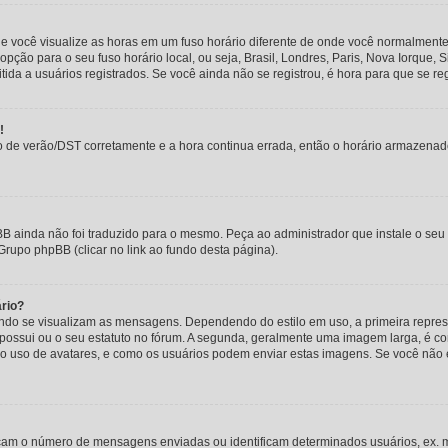
e você visualize as horas em um fuso horário diferente de onde você normalmente
 opção para o seu fuso horário local, ou seja, Brasil, Londres, Paris, Nova Iorque,
ida a usuários registrados. Se você ainda não se registrou, é hora para que se reg
!
 de verão/DST corretamente e a hora continua errada, então o horário armazenado n
B ainda não foi traduzido para o mesmo. Peça ao administrador que instale o seu 
Grupo phpBB (clicar no link ao fundo desta página).
rio?
do se visualizam as mensagens. Dependendo do estilo em uso, a primeira repres
possui ou o seu estatuto no fórum. A segunda, geralmente uma imagem larga, é c
o o uso de avatares, e como os usuários podem enviar estas imagens. Se você não es
icam o número de mensagens enviadas ou identificam determinados usuários, ex. 