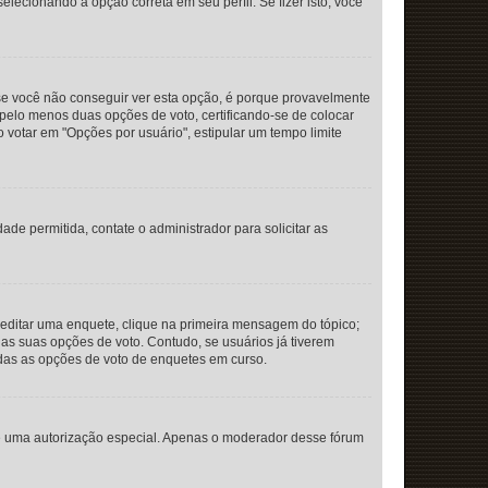
cionando a opção correta em seu perfil. Se fizer isto, você
se você não conseguir ver esta opção, é porque provavelmente
 pelo menos duas opções de voto, certificando-se de colocar
otar em "Opções por usuário", estipular um tempo limite
de permitida, contate o administrador para solicitar as
ditar uma enquete, clique na primeira mensagem do tópico;
as suas opções de voto. Contudo, se usuários já tiverem
adas as opções de voto de enquetes em curso.
 de uma autorização especial. Apenas o moderador desse fórum