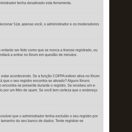
ministrador tenha desativado esta ferramenta.
elecionar
Sim
, apenas você, o administrador e os moderadores
ntanto ser feito como que se nunca a tivesse registrado, ou
 voltará a entrar no fórum em questão de minutos.
 estar acontecendo. Se a função COPPA estiver ativa no fórum
rá que o seu registro encontra-se ativado? Alguns fóruns
ão encontra-se presente durante o registro. Se recebeu um e-
do por um filtro de spam. Se você tem certeza que o endereço
ossível que o administrador tenha excluído o seu registro por
 tamanho do seu banco de dados. Tente registrar-se