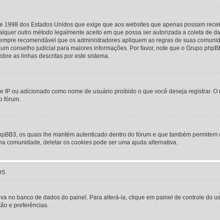
i de 1998 dos Estados Unidos que exige que aos websites que apenas possam rec
lquer outro método legalmente aceito em que possa ser autorizada a coleta de dad
 sempre recomendável que os administradores apliquem as regras de suas comunid
e um conselho judicial para maiores informações. Por favor, note que o Grupo php
obre as linhas descritas por este sistema.
e IP ou adicionado como nome de usuário proibido o que você deseja registrar. O 
o fórum.
phpBB3, os quais lhe mantém autenticado dentro do fórum e que também permitem
 na comunidade, deletar os cookies pode ser uma ajuda alternativa.
os
lva no banco de dados do painel. Para alterá-la, clique em painel de controle do 
ção e preferências.