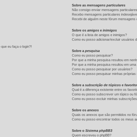
Sobre as
mensagens particulares
Não consigo enviar mensagens particulares
Recebo mensagens particulares indesejáve
Recebi de alguém neste fórum mensagens d
Sobre os
amigos
e
inimigos
O que é a lista de amigos e inimigos?
Como eu posso adicionar/excluir usuários d
 que eu faça o login?!
Sobre a
pesquisa
Como eu posso pesquisar?
Por que a minha pesquisa resultou em nen
Por que a minha pesquisa resultou em uma
Como eu posso pesquisar por usuários?
Como eu posso pesquisar minhas próprias
Sobre a
subscrição de tópicos
e
favorit
Qual é a diferença existente entre os favor
Como eu posso subscrever um tópico ou fó
Como eu posso excluir minhas subscriçõe
Sobre os
anexos
Quais os anexos que são permitidos no fó
Como eu posso encontrar todos os meus 
Sobre o
Sistema phpBB3
Quem escreveu o phpBB?