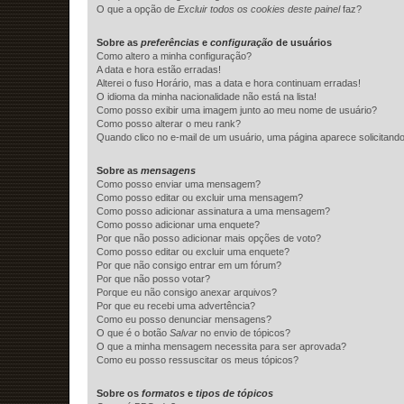
O que a opção de
Excluir todos os cookies deste painel
faz?
Sobre as
preferências
e
configuração
de usuários
Como altero a minha configuração?
A data e hora estão erradas!
Alterei o fuso Horário, mas a data e hora continuam erradas!
O idioma da minha nacionalidade não está na lista!
Como posso exibir uma imagem junto ao meu nome de usuário?
Como posso alterar o meu rank?
Quando clico no e-mail de um usuário, uma página aparece solicitando
Sobre as
mensagens
Como posso enviar uma mensagem?
Como posso editar ou excluir uma mensagem?
Como posso adicionar assinatura a uma mensagem?
Como posso adicionar uma enquete?
Por que não posso adicionar mais opções de voto?
Como posso editar ou excluir uma enquete?
Por que não consigo entrar em um fórum?
Por que não posso votar?
Porque eu não consigo anexar arquivos?
Por que eu recebi uma advertência?
Como eu posso denunciar mensagens?
O que é o botão
Salvar
no envio de tópicos?
O que a minha mensagem necessita para ser aprovada?
Como eu posso ressuscitar os meus tópicos?
Sobre os
formatos
e
tipos de tópicos