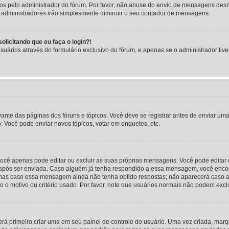
dos pelo administrador do fórum. Por favor, não abuse do envio de mensagens des
ou administradores irão simplesmente diminuir o seu contador de mensagens.
licitando que eu faça o login?!
uários através do formulário exclusivo do fórum, e apenas se o administrador tiver
vante das páginas dos fóruns e tópicos. Você deve se registrar antes de enviar 
: Você pode enviar novos tópicos, votar em enquetes, etc.
você apenas pode editar ou excluir as suas próprias mensagens. Você pode edita
após ser enviada. Caso alguém já tenha respondido a essa mensagem, você enco
nas caso essa mensagem ainda não tenha obtido respostas; não aparecerá caso a 
 o motivo ou critério usado. Por favor, note que usuários normais não podem ex
á primeiro criar uma em seu painel de controle do usuário. Uma vez criada, mar