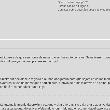
Quem traduziu o phpBB?
Porque não há a função X?
Contatos sobre questões abusivas e/ou ileg
certifique-se de que seu nome de usuário e senha estão corretos. Se estiverem, con
e configuração, o qual precise ser corrigido.
ministrador decidir se o registro é ou não obrigatório para que sejam enviadas men
 avatares, o uso de mensagens particulares, o envio de e-mails através do painel p
 então é recomendável que o faça.
ará automaticamente da próxima vez que visitar o fórum. Isto evita o uso abusivo d
inale a caixa quando estiver efetuando o login. Isto não é recomendável caso ac