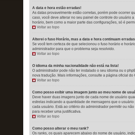
A data e hora estão erradas!
As datas provavelmente estão corretas, porém pode ocorrer qu
caso, você deve alterar no seu painel de controle do usuário a
horário, bem como a maior parte das configurações, só é permit
Voltar ao topo
Alterei o fuso Horário, mas a data e hora continuam erradas
Se você tem certeza de que selecionou o fuso horário e horário
administrador para que o problema seja resolvido.
Voltar ao topo
O idioma da minha nacionalidade não está na lista!
O administrador pode não ter instalado o seu idioma ou o phpB
nova tradução. Mais informações, consulte a página oficial do 
Voltar ao topo
Como posso exibir uma imagem junto ao meu nome de usuá
Deve haver duas imagens junto de cada nome de usuário quan
estrelas indicando a quantidade de mensagens que o usuário 
cada usuário. Está ao critério do administrador permitir ou nã
para receber uma justificativa.
Voltar ao topo
Como posso alterar o meu rank?
Os ranks, os quais aparecem abaixo do nome de usuário, ind