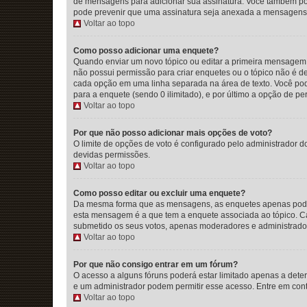
de mensagens para adicionar sua assinatura. Você também pode
pode prevenir que uma assinatura seja anexada a mensagens 
Voltar ao topo
Como posso adicionar uma enquete?
Quando enviar um novo tópico ou editar a primeira mensagem 
não possui permissão para criar enquetes ou o tópico não é de
cada opção em uma linha separada na área de texto. Você pod
para a enquete (sendo 0 ilimitado), e por último a opção de pe
Voltar ao topo
Por que não posso adicionar mais opções de voto?
O limite de opções de voto é configurado pelo administrador do
devidas permissões.
Voltar ao topo
Como posso editar ou excluir uma enquete?
Da mesma forma que as mensagens, as enquetes apenas poderã
esta mensagem é a que tem a enquete associada ao tópico. Cas
submetido os seus votos, apenas moderadores e administradore
Voltar ao topo
Por que não consigo entrar em um fórum?
O acesso a alguns fóruns poderá estar limitado apenas a dete
e um administrador podem permitir esse acesso. Entre em cont
Voltar ao topo