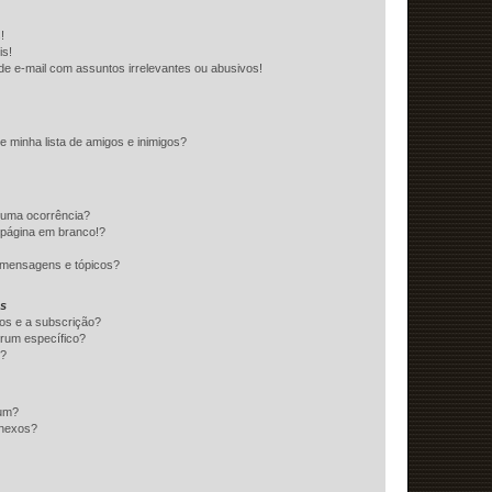
!
is!
e e-mail com assuntos irrelevantes ou abusivos!
e minha lista de amigos e inimigos?
huma ocorrência?
 página em branco!?
 mensagens e tópicos?
os
itos e a subscrição?
rum específico?
s?
rum?
anexos?