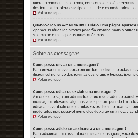
alterar diretamente o seu rank, bem como eles são determina
dos fóruns não tolera este tipo de atitude e os moderadores 
Voltar ao topo
Quando clico no e-mail de um usuário, uma página aparece so
Apenas usuários registrados poderão enviar e-mails a outros us
sistema de e-mails por usuários anônimos.
Voltar ao topo
Sobre as
mensagens
Como posso enviar uma mensagem?
Para enviar um novo tópico em um fórum, clique no botão rele
disponível no fundo das páginas dos fóruns e tópicos. Exemplo
Voltar ao topo
Como posso editar ou excluir uma mensagem?
A menos que seja um administrador ou moderador do painel, 
mensagem relevante, algumas vezes por um período limitado 
editada e eventualmente quantas vezes. Isto não aparece ape
moderador, mas possivelmente eles deixarão uma nota dizendo
Voltar ao topo
Como posso adicionar assinatura a uma mensagem?
Para adicionar uma assinatura em suas mensagens, você dever