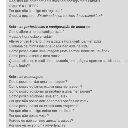
Registrei-me anteriormente mas não consigo mais entrar?!
O que é a COPPA?
Por que não consigo me registrar?
O que a opção de
Excluir todos os cookies deste painel
faz?
Sobre as
preferências
e
configuração
de usuários
Como altero a minha configuração?
A data e hora estão erradas!
Alterei o fuso Horário, mas a data e hora continuam erradas!
O idioma da minha nacionalidade não está na lista!
Como posso exibir uma imagem junto ao meu nome de usuário?
Como posso alterar o meu rank?
Quando clico no e-mail de um usuário, uma página aparece solicitando que
faça o login?!
Sobre as
mensagens
Como posso enviar uma mensagem?
Como posso editar ou excluir uma mensagem?
Como posso adicionar assinatura a uma mensagem?
Como posso adicionar uma enquete?
Por que não posso adicionar mais opções de voto?
Como posso editar ou excluir uma enquete?
Por que não consigo entrar em um fórum?
Por que não posso votar?
Porque eu não consigo anexar arquivos?
Por que eu recebi uma advertência?