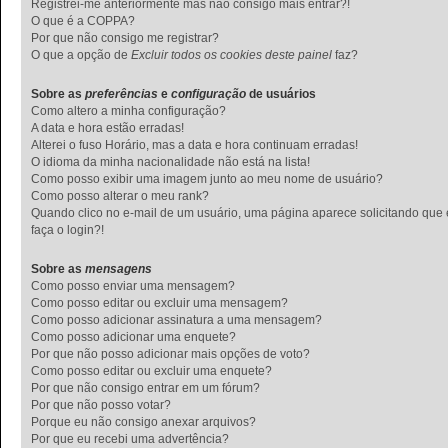
Registrei-me anteriormente mas não consigo mais entrar?!
O que é a COPPA?
Por que não consigo me registrar?
O que a opção de
Excluir todos os cookies deste painel
faz?
Sobre as
preferências
e
configuração
de usuários
Como altero a minha configuração?
A data e hora estão erradas!
Alterei o fuso Horário, mas a data e hora continuam erradas!
O idioma da minha nacionalidade não está na lista!
Como posso exibir uma imagem junto ao meu nome de usuário?
Como posso alterar o meu rank?
Quando clico no e-mail de um usuário, uma página aparece solicitando que
faça o login?!
Sobre as
mensagens
Como posso enviar uma mensagem?
Como posso editar ou excluir uma mensagem?
Como posso adicionar assinatura a uma mensagem?
Como posso adicionar uma enquete?
Por que não posso adicionar mais opções de voto?
Como posso editar ou excluir uma enquete?
Por que não consigo entrar em um fórum?
Por que não posso votar?
Porque eu não consigo anexar arquivos?
Por que eu recebi uma advertência?